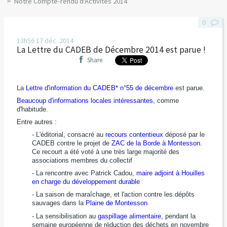
Notre Compte-rendu d'Activités 2014
0
13h56
17
déc. 2014
La Lettre du CADEB de Décembre 2014 est parue !
Share
La
Lettre d'information du CADEB* n°55 de décembre
est parue.
Beaucoup d'informations locales intéressantes
, comme
d'habitude.
Entre autres :
- L'éditorial, consacré au
recours contentieux
déposé par le
CADEB contre le projet de
ZAC de la Borde à Montesson
.
Ce recourt a été voté à une très large majorité des
associations membres du collectif
- La rencontre avec Patrick Cadou,
maire adjoint à Houilles
en charge du développement durable
- La saison de maraîchage, et l'action contre les dépôts
sauvages dans la
Plaine de Montesson
- La sensibilisation au
gaspillage alimentaire
, pendant la
semaine européenne de réduction des déchets en novembre