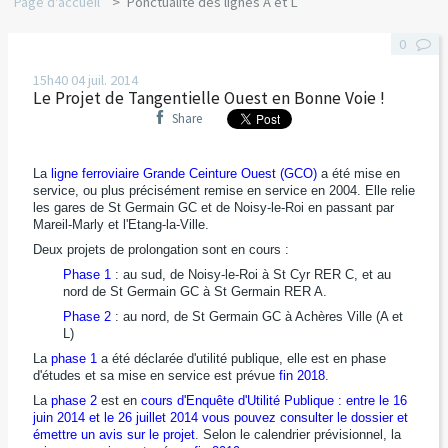
Page d'accueil
Ponctualité des lignes A et L
0
15h40
04
juil. 2014
Le Projet de Tangentielle Ouest en Bonne Voie !
Share
La
ligne ferroviaire Grande Ceinture Ouest (GCO)
a été mise en
service, ou plus précisément remise en service en 2004. Elle relie
les gares de St Germain GC et de Noisy-le-Roi en passant par
Mareil-Marly et l'Etang-la-Ville.
Deux projets de prolongation sont en cours :
Phase 1
: au sud, de Noisy-le-Roi à St Cyr RER C, et au
nord de St Germain GC à St Germain RER A.
Phase 2
: au nord, de St Germain GC à Achères Ville (A et
L)
La
phase 1
a été déclarée d'utilité publique, elle est en phase
d'études et sa mise en service est prévue
fin 2018
.
La
phase 2
est en
cours d'Enquête d'Utilité Publique : entre le 16
juin 2014 et le 26 juillet 2014 vous pouvez consulter le dossier et
émettre un avis sur le projet
. Selon le calendrier prévisionnel, la