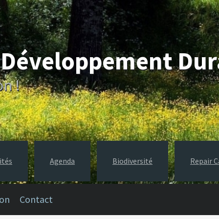
e Développement Du
on !
ités
Agenda
Biodiversité
Repair C
ion
Contact