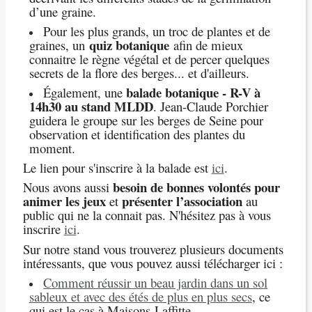
d’une graine.
Pour les plus grands,
un troc de plantes et de
quiz botanique
graines, un
afin de mieux
connaitre le règne végétal et de percer quelques
secrets de la flore des berges... et d'ailleurs.
balade botanique - R-V à
Également, une
14h30 au stand MLDD
. Jean-Claude Porchier
guidera le groupe sur les berges de Seine pour
observation et identification des plantes du
moment.
Le lien pour s'inscrire à la balade est
ici
.
besoin de bonnes volontés pour
Nous avons aussi
animer les jeux
présenter l’association
et
au
public qui ne la connait pas. N'hésitez pas à vous
inscrire
ici
.
Sur notre stand vous trouverez plusieurs documents
intéressants, que vous pouvez aussi télécharger ici :
Comment réussir un beau jardin dans un sol
sableux et avec des étés de plus en plus secs
, ce
qui est le cas à Maisons-Laffitte