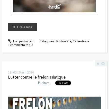
Lire la suite
Lien permanent
Catégories :
Biodiversité
,
Cadre de vie
1
commentaire
0
11h02
19
juin 2026
Lutter contre le frelon asiatique
Share