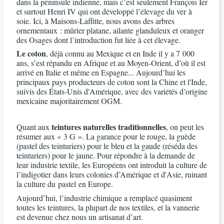
dans la péninsule indienne, mais c’est seulement François Ier
et surtout Henri IV qui ont développé l’élevage du ver à
soie. Ici, à Maisons-Laffitte, nous avons des arbres
ornementaux : mûrier platane, ailante glanduleux et oranger
des Osages dont l’introduction fut liée à cet élevage.
Le coton
, déjà connu au Mexique et en Inde il y a 7 000
ans, s’est répandu en Afrique et au Moyen-Orient, d’où il est
arrivé en Italie et même en Espagne... Aujourd’hui les
principaux pays producteurs de coton sont la Chine et l'Inde,
suivis des États-Unis d'Amérique, avec des variétés d’origine
mexicaine majoritairement OGM.
teintures naturelles traditionnelles
Quant aux
, on peut les
résumer aux « 3 G ». La garance pour le rouge, la guède
(pastel des teinturiers) pour le bleu et la gaude (réséda des
teinturiers) pour le jaune. Pour répondre à la demande de
leur industrie textile, les Européens ont introduit la culture de
l’indigotier dans leurs colonies d’Amérique et d'Asie, ruinant
la culture du pastel en Europe.
Aujourd’hui, l’industrie chimique a remplacé quasiment
toutes les teintures, la plupart de nos textiles, et la vannerie
est devenue chez nous un artisanat d’art.