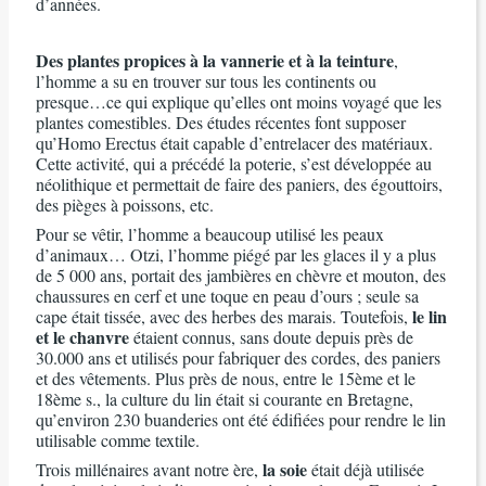
d’années.
Des plantes propices à la vannerie et à la teinture
,
l’homme a su en trouver sur tous les continents ou
presque…ce qui explique qu’elles ont moins voyagé que les
plantes comestibles. Des études récentes font supposer
qu’Homo Erectus était capable d’entrelacer des matériaux.
Cette activité, qui a précédé la poterie, s’est développée au
néolithique et permettait de faire des paniers, des égouttoirs,
des pièges à poissons, etc.
Pour se vêtir, l’homme a beaucoup utilisé les peaux
d’animaux… Otzi, l’homme piégé par les glaces il y a plus
de 5 000 ans, portait des jambières en chèvre et mouton, des
chaussures en cerf et une toque en peau d’ours ; seule sa
le lin
cape était tissée, avec des herbes des marais. Toutefois,
et le chanvre
étaient connus, sans doute depuis près de
30.000 ans et utilisés pour fabriquer des cordes, des paniers
et des vêtements. Plus près de nous, entre le 15ème et le
18ème s., la culture du lin était si courante en Bretagne,
qu’environ 230 buanderies ont été édifiées pour rendre le lin
utilisable comme textile.
la soie
Trois millénaires avant notre ère,
était déjà utilisée