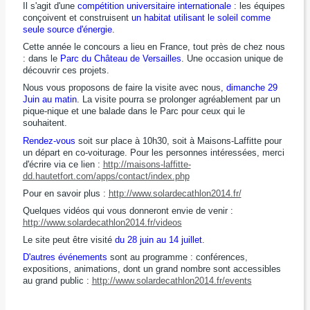
Il s'agit d'une
compétition universitaire internationale
: les équipes
conçoivent et construisent
un habitat utilisant le soleil comme
seule source d'énergie
.
Cette année le concours a lieu en France, tout près de chez nous
: dans le
Parc du Château de Versailles
. Une occasion unique de
découvrir ces projets.
Nous vous proposons de faire la visite avec nous,
dimanche 29
Juin au matin
. La visite pourra se prolonger agréablement par un
pique-nique et une balade dans le Parc pour ceux qui le
souhaitent.
Rendez-vous
soit sur place à 10h30, soit à Maisons-Laffitte pour
un départ en co-voiturage. Pour les personnes intéressées, merci
d'écrire via ce lien :
http://maisons-laffitte-
dd.hautetfort.com/apps/contact/index.php
Pour en savoir plus :
http://www.solardecathlon2014.fr/
Quelques vidéos qui vous donneront envie de venir :
http://www.solardecathlon2014.fr/videos
Le site peut être visité
du 28 juin au 14 juillet
.
D'autres événements
sont au programme : conférences,
expositions, animations, dont un grand nombre sont accessibles
au grand public :
http://www.solardecathlon2014.fr/events