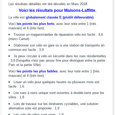
Les résultats détaillés ont été dévoilés en Mars 2018.
Voici les résultats pour Maisons-Laffitte.
La ville est
globalement classée E (plutôt défavorable)
.
Voici
les points les plus forts
, avec leur note entre 1 (très
mauvais) et 6 (très bon):
Trouver un magasin/atelier de réparation vélo est facile : 4,6
(merci Camel)
Stationner son vélo en gare ou à une station de transports en
commun est facile : 3,9
Je peux circuler à vélo en sécurité dans les rues résidentielles
: 3,8 (l'enquête n'est pas assez fine pour distinguer entre la partie
Parc et la partie Ville)
Voici
les points les plus faibles
, avec leur note entre 1 (très
mauvais) et 6 (très bon) :
Louer un vélo pour quelques heures ou plusieurs mois est
facile : 1,6
Les rues à sens unique sont ouvertes à double-sens pour les
vélos : 1,8
Lors de travaux sur les itinéraires cyclables, une solution
alternative sûre est proposée : 1,9
Les vols de vélos sont rares : 1,9