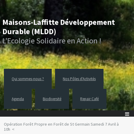
Maisons-Laffitte Développement
Durable (MLDD)
L'Ecologie Solidaire en Action !
Qui sommes-nous ?
Nos Pôles d'Activités
Agenda
Biodiversité
Repair Café
Opération Forêt Propre en Forêt de St Germain Samedi 7 Avril à
10h