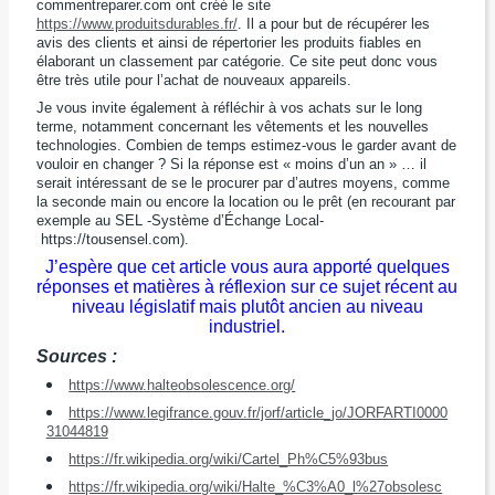
commentreparer.com ont créé le site
https://www.produitsdurables.fr/
. Il a pour but de récupérer les
avis des clients et ainsi de répertorier les produits fiables en
élaborant un classement par catégorie. Ce site peut donc vous
être très utile pour l’achat de nouveaux appareils.
Je vous invite également à réfléchir à vos achats sur le long
terme, notamment concernant les vêtements et les nouvelles
technologies. Combien de temps estimez-vous le garder avant de
vouloir en changer ? Si la réponse est « moins d’un an » … il
serait intéressant de se le procurer par d’autres moyens, comme
la seconde main ou encore la location ou le prêt (en recourant par
exemple au SEL -Système d’Échange Local-
https://tousensel.com).
J’espère que cet article vous aura apporté quelques
réponses et matières à réflexion sur ce sujet récent au
niveau législatif mais plutôt ancien au niveau
industriel.
Sources :
https://www.halteobsolescence.org/
https://www.legifrance.gouv.fr/jorf/article_jo/JORFARTI0000
31044819
https://fr.wikipedia.org/wiki/Cartel_Ph%C5%93bus
https://fr.wikipedia.org/wiki/Halte_%C3%A0_l%27obsolesc