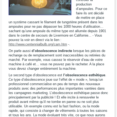
production
d’ampoules. Pour ce
faire ils ont décidé
de mettre en place
un système cassant le filament de tun
gstène présent dans les
ampoules pour ne pas dépasser les 1000 heures d’utilisation…
sachant qu’une ampoul
e du même type est allumée depuis 1901
dans le centre de secours de Livermore en Californie... - Vous
pouvez la voir en direct via le lien :
http://www.centennialbulb.org/cam.htm
-.
On parle aussi
d’obsolescence indirecte
lorsque les pièces de
rechange ou de remplacement sont inaccessibles ou retirées du
marché. Par exemple, vous cassez le réservoir d’eau de votre
machine à café et… vous ne pouvez pas le racheter. A la place
vous devez changer entièrement la machine.
Le second type d’obsolescence est
l’obsolescence esthétique
.
Ce type d’obsolescence joue sur l’effet de « mode », lorsqu’un
professionnel commercialise en peu de temps des nouveaux
produits avec des performances plus importantes vantées dans
les campagnes marketing. L’obsolescence esthétique passe donc
principalement par la publicité ! Et elle incite à renouveler le
produit avant même qu’il ne tombe en panne ou ne soit plus
utilisable. Un exemple connu est la fast fashion, ou la mode
rapide, qui consiste à changer de vêtements à toutes les saisons
et tous les ans. La mode évoluant très vite, ce que nous aurons