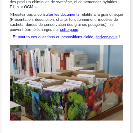
des produits chimiques de synthèse, ni de semences hybrides
F1, ni « OGM ».
N'hésitez pas à
consulter les documents
relatifs à la grainothèque
(Présentation, description, charte, fonctionnement, modèles de
sachets, durées de conservation des graines potagères) : ils
peuvent être téléchargés sur
cette page
.
Et pour toutes questions ou propositions d'aide,
écrivez-nous
!