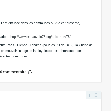
qui est diffusée dans les communes où elle est présente,
iation :
http://www.reseauvelo78.org/la-lettre-rv78/
route Paris - Dieppe - Londres (pour les JO de 2012), la Charte de
 promouvoir l'usage de la bicyclette), des chroniques, des
férentes communes,...
0
commentaire
1