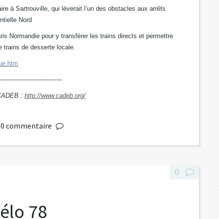
à Sartrouville, qui lèverait l’un des obstacles aux arrêts
tielle Nord
is Normandie pour y transférer les trains directs et permettre
e trains de desserte locale.
que.htm
--------------------------------
u CADEB :
http://www.cadeb.org/
0
commentaire
0
élo 78