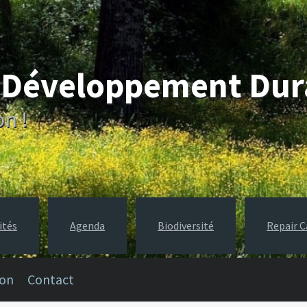
e Développement Du
on !
ités
Agenda
Biodiversité
Repair C
ion
Contact