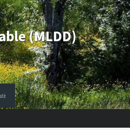
rable (MLDD)
afé