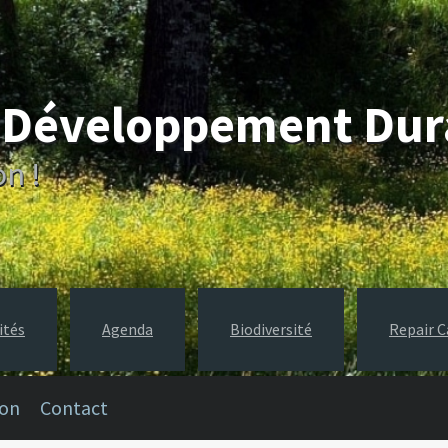
e Développement Du
on !
ités
Agenda
Biodiversité
Repair C
ion
Contact