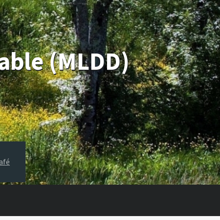
rable (MLDD)
afé