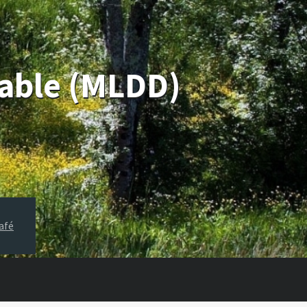
rable (MLDD)
afé