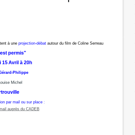
tent à une
projection-débat
autour du film de Coline Serreau
 est permis"
 15 Avril à 20h
Gérard-Philippe
ouise Michel
trouville
tion par mail ou sur place :
r mail auprès du CADEB