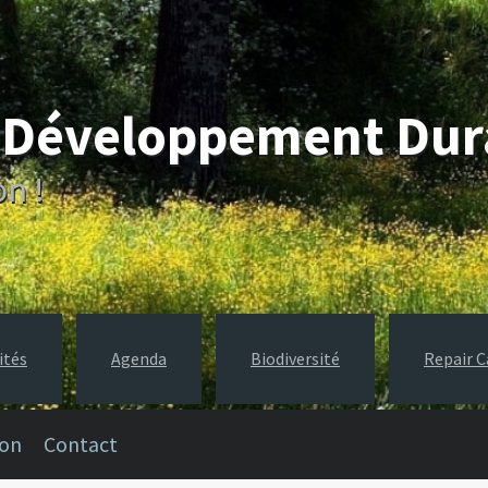
e Développement Du
on !
ités
Agenda
Biodiversité
Repair C
ion
Contact