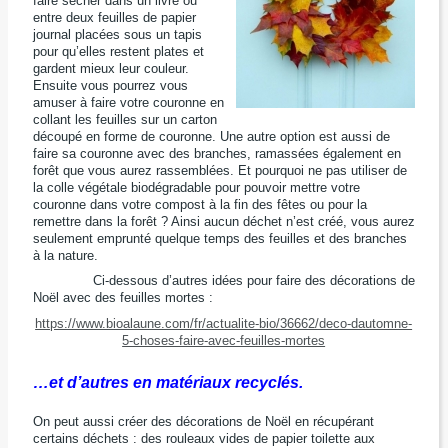
faire sécher dans un livre ou
entre deux feuilles de papier
journal placées sous un tapis
pour qu’elles restent plates et
gardent mieux leur couleur.
Ensuite vous pourrez vous
amuser à faire votre couronne en
collant les feuilles sur un carton
découpé en forme de couronne. Une autre option est aussi de
faire sa couronne avec des branches, ramassées également en
forêt que vous aurez rassemblées. Et pourquoi ne pas utiliser de
la colle végétale biodégradable pour pouvoir mettre votre
couronne dans votre compost à la fin des fêtes ou pour la
remettre dans la forêt ? Ainsi aucun déchet n’est créé, vous aurez
seulement emprunté quelque temps des feuilles et des branches
à la nature.
Ci-dessous d’autres idées pour faire des décorations de
Noël avec des feuilles mortes :
https://www.bioalaune.com/fr/actualite-bio/36662/deco-dautomne-
5-choses-faire-avec-feuilles-mortes
…et d’autres en matériaux recyclés.
On peut aussi créer des décorations de Noël en récupérant
certains déchets : des rouleaux vides de papier toilette aux