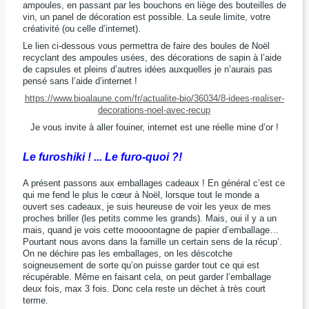
ampoules, en passant par les bouchons en liège des bouteilles de
vin, un panel de décoration est possible. La seule limite, votre
créativité (ou celle d’internet).
Le lien ci-dessous vous permettra de faire des boules de Noël
recyclant des ampoules usées, des décorations de sapin à l’aide
de capsules et pleins d’autres idées auxquelles je n’aurais pas
pensé sans l’aide d’internet !
https://www.bioalaune.com/fr/actualite-bio/36034/8-idees-realiser-
decorations-noel-avec-recup
Je vous invite à aller fouiner, internet est une réelle mine d’or !
Le furoshiki ! ... Le furo-quoi ?!
A présent passons aux emballages cadeaux ! En général c’est ce
qui me fend le plus le cœur à Noël, lorsque tout le monde a
ouvert ses cadeaux, je suis heureuse de voir les yeux de mes
proches briller (les petits comme les grands). Mais, oui il y a un
mais, quand je vois cette moooontagne de papier d’emballage…
Pourtant nous avons dans la famille un certain sens de la récup’.
On ne déchire pas les emballages, on les déscotche
soigneusement de sorte qu’on puisse garder tout ce qui est
récupérable. Même en faisant cela, on peut garder l’emballage
deux fois, max 3 fois. Donc cela reste un déchet à très court
terme.