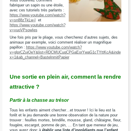
Vous trouverez comment
fabriquer un sapin ou une étoile,
avec ces tutoriels très parlants :
https://www.youtube.com/watch?
v=sn88zTkLw-I
et
https://www.youtube.com/watch?
v=vuoVPsowIes
Une fois pris par le pliage, vous chercherez d’autres sujets, des
animaux par exemple, voici comment réaliser un magnifique
papillon :
https://www.youtube.com/watch?
v=glprCZujOeY&list=RDCMUCuqCPGaEorYwaG1cTYttKcA&inde
x=1&ab_channel=BastelnmitPapier
Une sortie en plein air, comment la rendre
attractive ?
Partir à la chasse au trésor
Tous les enfants aiment chercher…et trouver ! Ici le lieu est la
forêt et le jeu demande une bonne observation de la nature pour
trouver : feuilles mortes, brindille, mousse, gland, châtaigne, fleur,
fougère, escargot, pomme de pin, … En tant que meneur de jeu,
vous aurez donc à
établir une liste d’ingrédients que l’enfant