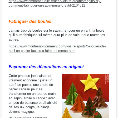
https://www.femmeactuelle.fr/deco/loisirs-creatifs/sapins-diy-
comment-fabriquer-un-sapin-mural-creatif-2104612
Fabriquer des boules
Jamais trop de boules sur le sapin…et pour un enfant, la boule
qu’il aura fabriquée lui-même aura plus de valeur que toutes les
autres.
https://www.montremoicomment.com/loisirs-sports/5-boules-de-
noel-en-papier-faciles-a-faire-soi-meme.html
Façonner des décorations en origami
Cette pratique japonaise est
vraiment économe : juste un
carré de papier, une chute de
papier cadeau peut se
transformer en un tour de main
en sapin, étoile ou ange : avec
un peu de patience et d’habileté
de ses dix doigts, le pliage
devient magique.