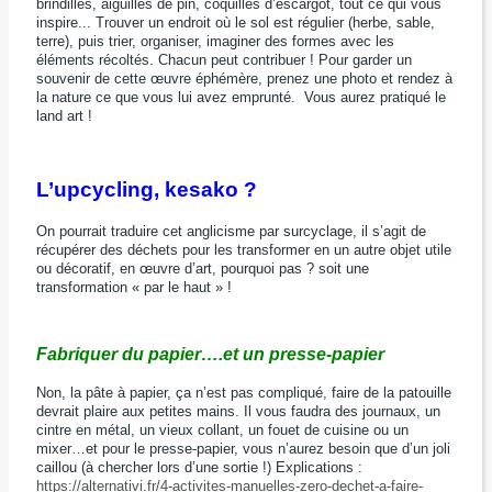
brindilles, aiguilles de pin, coquilles d’escargot, tout ce qui vous
inspire... Trouver un endroit où le sol est régulier (herbe, sable,
terre), puis trier, organiser, imaginer des formes avec les
éléments récoltés. Chacun peut contribuer ! Pour garder un
souvenir de cette œuvre éphémère, prenez une photo et rendez à
la nature ce que vous lui avez emprunté. Vous aurez pratiqué le
land art !
L’upcycling, kesako ?
On pourrait traduire cet anglicisme par surcyclage, il s’agit de
récupérer des déchets pour les transformer en un autre objet utile
ou décoratif, en œuvre d’art, pourquoi pas ? soit une
transformation « par le haut » !
Fabriquer du papier….et un presse-papier
Non, la pâte à papier, ça n’est pas compliqué, faire de la patouille
devrait plaire aux petites mains. Il vous faudra des journaux, un
cintre en métal, un vieux collant, un fouet de cuisine ou un
mixer…et pour le presse-papier, vous n’aurez besoin que d’un joli
caillou (à chercher lors d’une sortie !) Explications :
https://alternativi.fr/4-activites-manuelles-zero-dechet-a-faire-