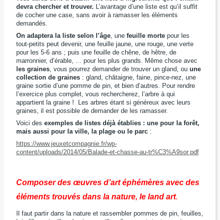
devra chercher et trouver.
L’avantage d’une liste est qu’il suffit
de cocher une case, sans avoir à ramasser les éléments
demandés.
On adaptera la liste selon l’âge
, une
feuille morte
pour les
tout-petits peut devenir, une feuille jaune, une rouge, une verte
pour les 5-6 ans ; puis une feuille de chêne, de hêtre, de
marronnier, d’érable, ... pour les plus grands. Même chose avec
les graines
, vous pourrez demander de trouver un gland, ou
une
collection de graines
: gland, châtaigne, faine, pince-nez, une
graine sortie d’une pomme de pin, et bien d’autres. Pour rendre
l’exercice plus complet, vous rechercherez, l’arbre à qui
appartient la graine ! Les arbres étant si généreux avec leurs
graines, il est possible de demander de les ramasser.
Voici des
exemples de listes déjà établies : une pour la forêt,
mais aussi pour la ville, la plage ou le parc
:
https://www.jeuxetcompagnie.fr/wp-
content/uploads/2014/05/Balade-et-chasse-au-tr%C3%A9sor.pdf
Composer des œuvres d’art éphémères avec des
éléments trouvés dans la nature, le land art
.
Il faut partir dans la nature et rassembler pommes de pin, feuilles,