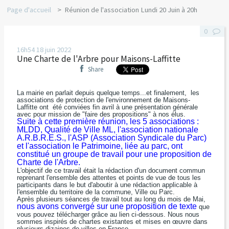
Page d'accueil
Réunion de l'association Lundi 20 Juin à 20h
0
16h54
18
juin 2022
Une Charte de l'Arbre pour Maisons-Laffitte
Share
La mairie en parlait depuis quelque temps...et finalement, les
associations de protection de l'environnement de Maisons-
Laffitte ont été conviées fin avril à une présentation générale
avec pour mission de "faire des propositions" à nos élus.
Suite à cette première réunion, les 5 associations :
MLDD, Qualité de Ville ML, l'association nationale
A.R.B.R.E.S., l'ASP (Association Syndicale du Parc)
et l'association le Patrimoine, liée au parc, ont
constitué un groupe de travail pour une proposition de
Charte de l'Arbre.
L'objectif de ce travail était la rédaction d'un document commun
reprenant l'ensemble des attentes et points de vue de tous les
participants dans le but d'aboutir à une rédaction applicable à
l'ensemble du territoire de la commune, Ville ou Parc.
Après plusieurs séances de travail tout au long du mois de Mai,
nous avons convergé sur une proposition de texte
que
vous pouvez télécharger grâce au lien ci-dessous. Nous nous
sommes inspirés de chartes existantes et mises en œuvre dans
plusieurs dizaines de villes en France.