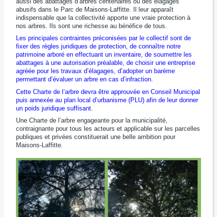
aussi des abattages d’arbres centenaires ou des élagages
abusifs dans le Parc de Maisons-Laffitte. Il leur apparaît
indispensable que la collectivité apporte une vraie protection à
nos arbres. Ils sont une richesse au bénéfice de tous.
Les principales contraintes préconisées par le collectif sont de
fixer des règles juridiques de protection, de connaître notre
patrimoine arboré en effectuant un inventaire, de soumettre les
abattages à une autorisation préalable, de choisir une entreprise
agréée pour les travaux d’élagages, d’adopter un barème
permettant d’évaluer un arbre en cas d’infraction.
Cette Charte de l’arbre devra être approuvée en Conseil Municipal
puis annexée au plan local d’urbanisme (PLU) afin de leur donner
un poids juridique suffisant.
Une Charte de l’arbre engageante pour la municipalité,
contraignante pour tous les acteurs et applicable sur les parcelles
publiques et privées constituerait une belle ambition pour
Maisons-Laffitte.