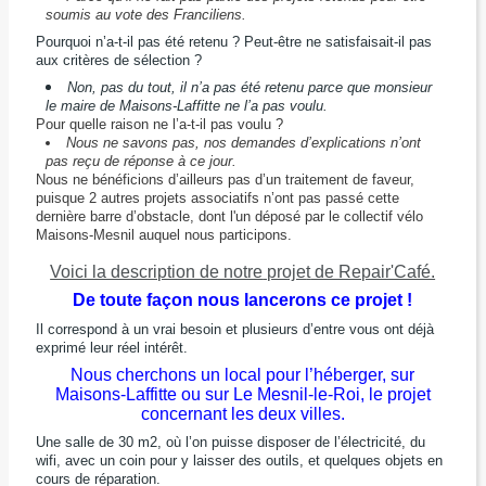
soumis au vote des Franciliens.
Pourquoi n’a-t-il pas été retenu ? Peut-être ne satisfaisait-il pas
aux critères de sélection ?
Non, pas du tout, il n’a pas été retenu parce que monsieur
le maire de Maisons-Laffitte ne l’a pas voulu.
Pour quelle raison ne l’a-t-il pas voulu ?
Nous ne savons pas, nos demandes d’explications n’ont
pas reçu de réponse à ce jour.
Nous ne bénéficions d’ailleurs pas d’un traitement de faveur,
puisque 2 autres projets associatifs n’ont pas passé cette
dernière barre d’obstacle, dont l'un déposé par le collectif vélo
Maisons-Mesnil auquel nous participons.
Voici la description de notre
proje
t
de Repair'Café.
De toute façon nous lancerons ce projet !
Il correspond à un vrai besoin et plusieurs d’entre vous ont déjà
exprimé leur réel intérêt.
Nous cherchons un local pour l’héberger, sur
Maisons-Laffitte ou sur Le Mesnil-le-Roi, le projet
concernant les deux villes.
Une salle de 30 m2, où l’on puisse disposer de l’électricité, du
wifi, avec un coin pour y laisser des outils, et quelques objets en
cours de réparation.