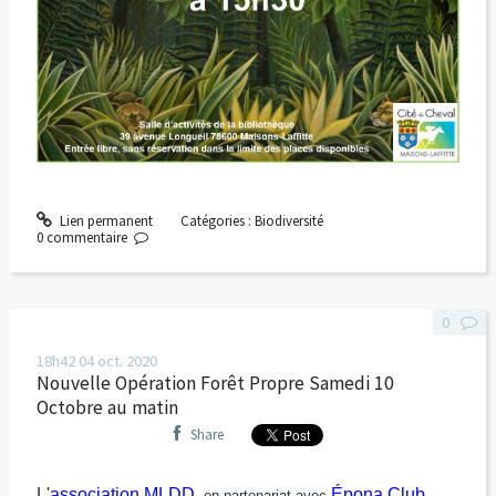
Lien permanent
Catégories :
Biodiversité
0
commentaire
0
18h42
04
oct. 2020
Nouvelle Opération Forêt Propre Samedi 10
Octobre au matin
Share
L'
association MLDD
Épona Club
, en partenariat avec