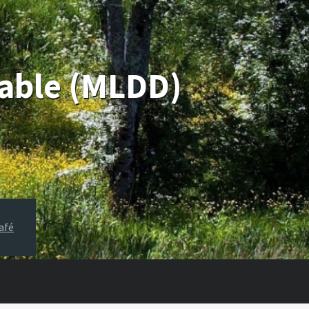
rable (MLDD)
afé