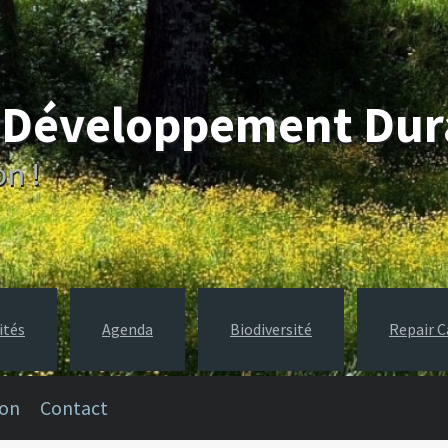
e Développement Du
on !
ités
Agenda
Biodiversité
Repair C
ion
Contact