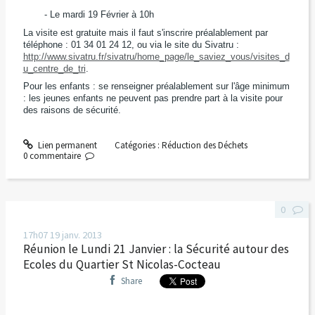
- Le mardi 19 Février à 10h
La visite est gratuite mais il faut s'inscrire préalablement par
téléphone : 01 34 01 24 12, ou via le site du Sivatru :
http://www.sivatru.fr/sivatru/home_page/le_saviez_vous/visites_d
u_centre_de_tri
.
Pour les enfants : se renseigner préalablement sur l'âge minimum
: les jeunes enfants ne peuvent pas prendre part à la visite pour
des raisons de sécurité.
Lien permanent
Catégories :
Réduction des Déchets
0
commentaire
0
17h07
19
janv. 2013
Réunion le Lundi 21 Janvier : la Sécurité autour des
Ecoles du Quartier St Nicolas-Cocteau
Share