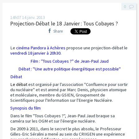
0
14h07
14
janv. 2013
Projection-Débat le 18 Janvier : Tous Cobayes ?
Share
Le
cinéma Pandora à Achères
propose une projection-débat le
vendredi 18 janvier à 20h30
.
Film : "Tous Cobayes ?" de Jean-Paul Jaud
Débat : "Une autre politique énergétique est possible"
Débat
Le débat
est organisé par l'association "Confluence pour sortir
du nucléaire" et est animé par Marc Denis, physicien atomique
et moléculaire, membre du GSIEN, Groupement de
Scientifiques pour l'Information sur l'Energie Nucléaire.
Synopsis du film
Dans le film "Tous Cobayes ?", Jean-Paul Jaud braque sa
caméra sur les OGM et sur l'énergie nucléaire.
De 2009 à 2011, dans le secret le plus absolu, le Professeur
Gilles-Eric Séralini a mené au sein du CRIIGEN une expérience