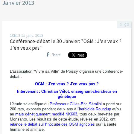
Janvier 2013
0
10h13
25
janv. 2013
Conférence-débat le 30 Janvier: "OGM : J'en veux ?
J'en veux pas"
Share
L'association "Vivre sa Ville" de Poissy organise une conférence-
débat :
OGM : J'en veux ? J'en veux pas ?
Intervenant : Christian Vélot, enseignant-chercheur en
génétique
L'étude scientifique du
Professeur Gilles-Eric Séralini
a porté sur
200 rats, exposés pendant deux ans à
l'herbicide Roundup
et/ou
au
maïs génétiquement modifié NK603
, tous deux brevetés par
Monsanto. Les résultats de cette étude, révélés en 2012, ont
relancé le débat sur l'inocuité des OGM agricoles
sur la santé
humaine et animale.