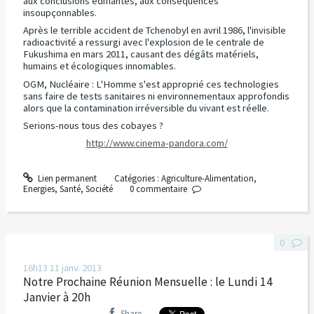
aux conclusions édifiantes, aux conséquences
insoupçonnables.
Après le terrible accident de Tchenobyl en avril 1986, l'invisible
radioactivité a ressurgi avec l'explosion de le centrale de
Fukushima en mars 2011, causant des dégâts matériels,
humains et écologiques innomables.
OGM, Nucléaire : L'Homme s'est approprié ces technologies
sans faire de tests sanitaires ni environnementaux approfondis
alors que la contamination irréversible du vivant est réelle.
Serions-nous tous des cobayes ?
http://www.cinema-pandora.com/
Lien permanent
Catégories :
Agriculture-Alimentation
,
Energies
,
Santé
,
Société
0
commentaire
0
16h13
11
janv. 2013
Notre Prochaine Réunion Mensuelle : le Lundi 14
Janvier à 20h
Share