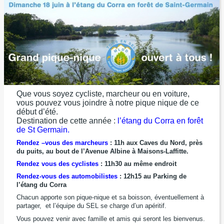
Que vous soyez cycliste, marcheur ou en voiture,
vous pouvez vous joindre à notre pique nique de ce
début d’été.
Destination de cette année :
l’étang du Corra en forêt
de St Germain.
Rendez –vous des marcheurs
: 11h aux Caves du Nord, près
du puits, au bout de l’Avenue Albine à Maisons-Laffitte.
Rendez vous des cyclistes
: 11h30 au même endroit
Rendez-vous des automobilistes
: 12h15 au Parking de
l’étang du Corra
Chacun apporte son pique-nique et sa boisson, éventuellement à
partager, et l’équipe du SEL se charge d’un apéritif.
Vous pouvez venir avec famille et amis qui seront les bienvenus.