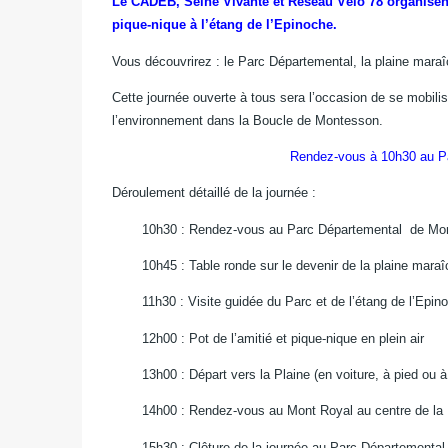
Le CADEB, Seine Vivante et Réseau Vélo 78 organisen
pique-nique à l’étang de l’Epinoche.
Vous découvrirez : le Parc Départemental, la plaine mar
Cette journée ouverte à tous sera l’occasion de se mobili
l’environnement dans la Boucle de Montesson.
Rendez-vous à 10h30 au P
Déroulement détaillé de la journée :
10h30 : Rendez-vous au Parc Départemental
de Mon
10h45 : Table ronde sur le devenir de la plaine mara
11h30 : Visite guidée du Parc et de l’étang de l’Epin
12h00 : Pot de l’amitié et pique-nique en plein air
13h00 : Départ vers la Plaine (en voiture, à pied ou à
14h00 : Rendez-vous au Mont Royal au centre de la 
15h30 : Clôture de la journée au Parc Départemental