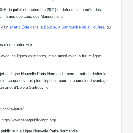
EB de juillet et septembre 2011) et défend les intérêts des
 les mêmes que ceux des Mansonniens.
n d’un
arrêt d’Eole dans la Boucle, à Sartrouville ou à Houilles
, qui
hes d’emprunter Eole
avec les lignes existantes, mais aussi avec la future ligne
jet de Ligne Nouvelle Paris-Normandie permettrait de dédier la
die, ce qui ouvrirait plus d'options pour faire circuler davantage
un arrêt d’Eole à Sartrouville.
.php/la-lettre/
t
http://www.debatpublic-lnpn.org/
public sur la Ligne Nouvelle Paris-Normandie.