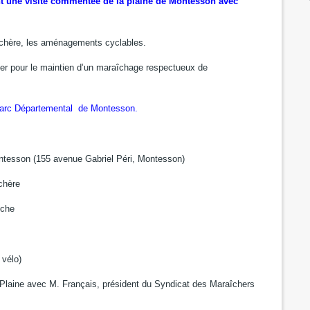
t une visite commentée de la plaine de Montesson avec
aîchère, les aménagements cyclables.
ser pour le maintien d’un maraîchage respectueux de
arc Départemental
de Montesson.
tesson (155 avenue Gabriel Péri, Montesson)
îchère
oche
 vélo)
Plaine avec M. Français, président du Syndicat des Maraîchers