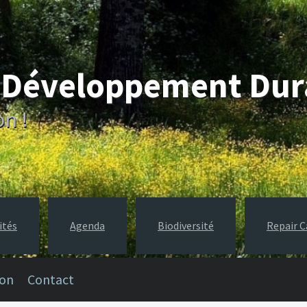
e Développement Du
on !
ités
Agenda
Biodiversité
Repair C
ion
Contact