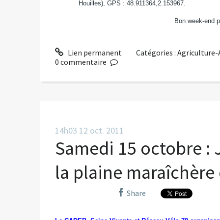
Houilles), GPS : 48.911364,2.153967.
Bon week-end pl
Lien permanent
Catégories :
Agriculture
0
commentaire
14h03
12
oct. 2011
Samedi 15 octobre :
la plaine maraîchèr
Share