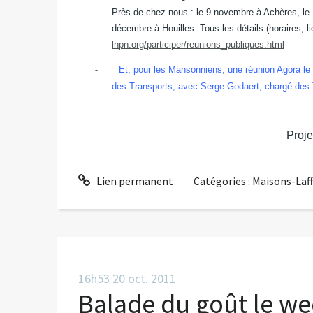
Près de chez nous : le 9 novembre à Achères, le
décembre à Houilles. Tous les détails (horaires, li
lnpn.org/participer/reunions_publiques.html
Et, pour les Mansonniens, une réunion Agora le
-
des Transports, avec Serge Godaert, chargé des
Proje
Lien permanent
Catégories :
Maisons-Laff
16h53
20
oct. 2011
Balade du goût le we