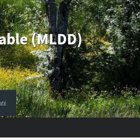
rable (MLDD)
afé