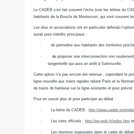
Le CADEB s’en fait souvent l’écho (voir les lettres du CAD
habitants de la Boucle de Montesson, qui sont souvent
Les élus et associations ont en particulier défendu l’optio
aurait pour intérêts principaux :
de permettre aux habitants des territoires proc
-
de proposer une interconnection non seulement 
-
tangentielle qui aura un arrêt à Sartrouville.
Cette option n’a pas encore été retenue ; cependant le pro
ligne nouvelle aux trains rapides reliant Paris et la Norman
de trains de banlieue sur la ligne existante et pour prévoir 
Pour en savoir plus et pour participer au débat :
La lettre du CADEB :
http://www.cadeb.org/index
-
Les sites officiels :
http://rer-eole.fr/index.htm
e
-
Les réunions organisées dans le cadre du débat 
-