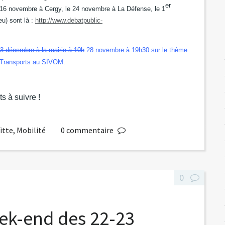
er
 16 novembre à Cergy, le 24 novembre à La Défense, le 1
eu) sont là :
http://www.debatpublic-
3 décembre à la mairie à 10h
28 novembre à 19h30 sur le thème
 Transports au SIVOM.
ts à suivre !
itte
,
Mobilité
0
commentaire
0
ek-end des 22-23