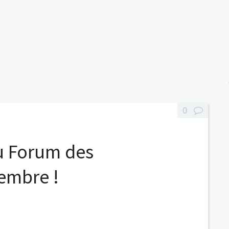
0
u Forum des
embre !