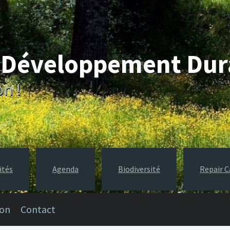
e Développement Du
on !
ités
Agenda
Biodiversité
Repair C
ion
Contact