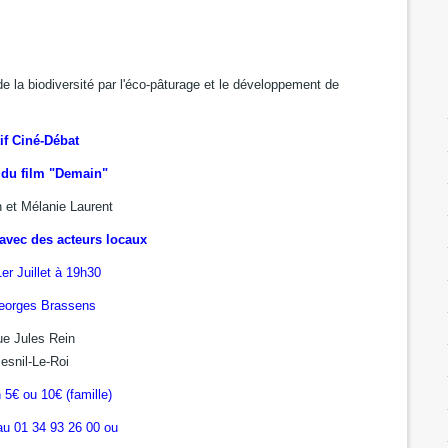
de la biodiversité par l'éco-pâturage et le développement de
if Ciné-Débat
 du film "Demain"
n et Mélanie Laurent
avec des acteurs locaux
er Juillet à 19h30
eorges Brassens
ue Jules Rein
esnil-Le-Roi
n 5€ ou 10€ (famille)
au 01 34 93 26 00 ou