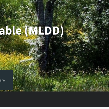
rable (MLDD)
afé