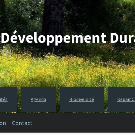
e Développement Du
on !
ités
Agenda
Biodiversité
Repair C
ion
Contact