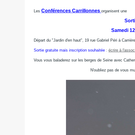
Conférences Carrillonnes
Les
organisent une
Sort
Samedi 12
Départ du "Jardin d'en haut", 19 rue Gabriel Péri à Carrièr
Sortie gratuite mais inscription souhaitée
:
écrire à l'assoc
Vous vous baladerez sur les berges de Seine avec Catheri
N'oubliez pas de vous mun