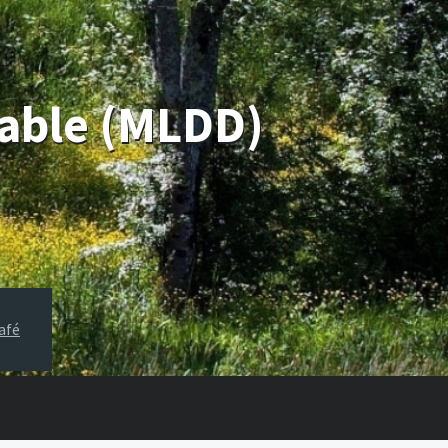
rable (MLDD)
afé