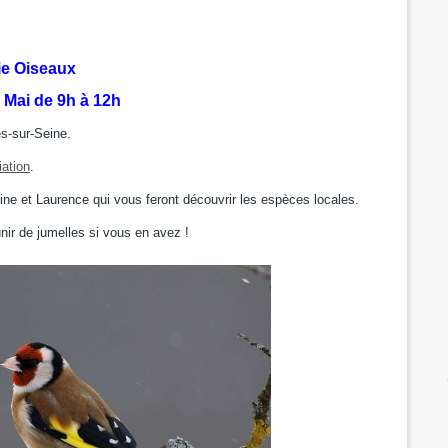
ie Oiseaux
 Mai de 9h à 12h
es-sur-Seine.
iation
.
ne et Laurence qui vous feront découvrir les espèces locales.
ir de jumelles si vous en avez !